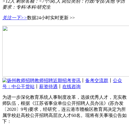
>12人
剩余名额：
<7个/岗.人
岗位类别：
行政/专技/其他
学历
要求：
专科/本科/研究生
关注一下>>
数据24小时实时更新 >>
教师招聘近期招考资讯
丨
备考交流群
丨
公众
号：中公干货站
丨
薪资待遇
丨
在线咨询
为进一步深化教育系统人事制度改革，选拔优秀人才，充实教
师队伍，根据《江苏省事业单位公开招聘人员办法》(苏办发
〔2020〕9号)要求，经研究，连云港市赣榆区教育局决定为所
属学校赴高校公开招聘高层次人才60名。现将有关事项公告如
下：