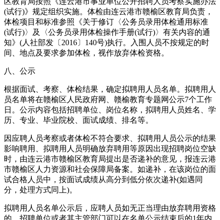
区教育局按照《连云港市事业单位公开招聘人员考察实施办法
(试行)》规定组织实施。体检由连云港市赣榆区教育局负责，
体检项目和标准参照《关于修订〈公务员录用体检通用标准
(试行)〉及〈公务员录用体检操作手册(试行)〉有关内容的通
知》(人社部发〔2016〕140号)执行。入围人员不按规定的时
间、地点及要求参加体检，视作放弃体检资格。
八、公示
根据面试、考察、体检结果，确定拟聘用人员名单。拟聘用人
员名单将在赣榆区人民政府网、赣榆教育专题网公示7个工作
日。公示内容包括招聘单位、岗位名称，拟聘用人员姓名、学
历、专业、毕业院校、面试成绩、排名等。
因应聘人员考察或者体检不符合要求、拟聘用人员公示的结果
影响聘用、拟聘用人员明确放弃聘用等原因出现招聘岗位空缺
时，由连云港市赣榆区教育局提出是否递补的意见，报连云港
市赣榆区人力资源和社会保障局备案。如递补，在该岗位的面
试合格人员中，按面试成绩从高分到低分依次递补(如遇同
分，处理方式同上)。
拟聘用人员名单公示后，应聘人员如无正当理由放弃聘用资格
的，招聘单位或者其主管部门可以在名单公示结束后的1年内