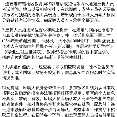
1.连云港市赣榆区教育局将以电话或短信等方式通知应聘人员
考试时间、地点以及相关安排，在此期间，应聘人员务必要保
持报名时预留的通讯工具畅通，若出现由于应聘人员本人原因
导致错过考试等情况，由应聘人员本人承担全部责任。
2.应聘人员须按岗位要求和网上提示，在规定时间内在报名平
台真实准确完整地填写有关信息，并上传近期免冠正面二寸
(35×45毫米)证件照，jpg格式，大小为100kb以下。同时还要上
传本人有效期内的居民身份证(正反面)、各层次的学历学位证
书(毕业生就业推荐表)、教师资格证(未取得的暂不需提供)、
招聘岗位所需的其他证书或证明等附件材料。
3.凡弄虚作假的，一经查实，即取消应聘资格。除本公告另有
说明，或者国家、省另有规定外，信息真实性以报名时的实际
情况为准。
特别提醒：应聘人员务必诚信应聘，参加报名即视为认可本次
招聘公告确定的报名办法和招聘程序等规定，填写的个人信息
应真实、准确、有效。应聘人员应确认本人完全符合相关岗位
的资格条件，如对资格条件和岗位要求存在疑问，应及时向连
云港市赣榆区教育局进一步咨询确认。资格审查工作贯穿于招
聘工作全过程。在招聘各个环节，如发现应聘人员报名时填报