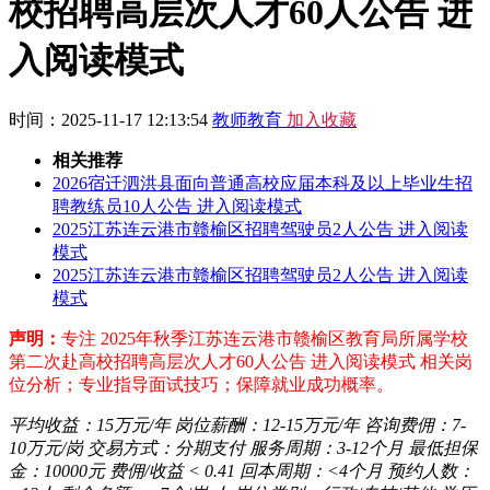
校招聘高层次人才60人公告 进
入阅读模式
时间：2025-11-17 12:13:54
教师教育
加入收藏
相关推荐
2026宿迁泗洪县面向普通高校应届本科及以上毕业生招
聘教练员10人公告 进入阅读模式
2025江苏连云港市赣榆区招聘驾驶员2人公告 进入阅读
模式
2025江苏连云港市赣榆区招聘驾驶员2人公告 进入阅读
模式
声明：
专注 2025年秋季江苏连云港市赣榆区教育局所属学校
第二次赴高校招聘高层次人才60人公告 进入阅读模式 相关岗
位分析；专业指导面试技巧；保障就业成功概率。
平均收益：
15万元/年
岗位薪酬：
12-15万元/年
咨询费佣：
7-
10万元/岗
交易方式：
分期支付
服务周期：
3-12个月
最低担保
金：
10000元
费佣/收益
< 0.41
回本周期：
<4个月
预约人数：