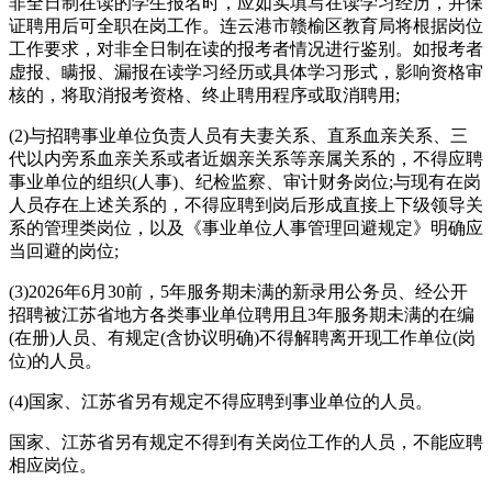
非全日制在读的学生报名时，应如实填写在读学习经历，并保
证聘用后可全职在岗工作。连云港市赣榆区教育局将根据岗位
工作要求，对非全日制在读的报考者情况进行鉴别。如报考者
虚报、瞒报、漏报在读学习经历或具体学习形式，影响资格审
核的，将取消报考资格、终止聘用程序或取消聘用;
(2)与招聘事业单位负责人员有夫妻关系、直系血亲关系、三
代以内旁系血亲关系或者近姻亲关系等亲属关系的，不得应聘
事业单位的组织(人事)、纪检监察、审计财务岗位;与现有在岗
人员存在上述关系的，不得应聘到岗后形成直接上下级领导关
系的管理类岗位，以及《事业单位人事管理回避规定》明确应
当回避的岗位;
(3)2026年6月30前，5年服务期未满的新录用公务员、经公开
招聘被江苏省地方各类事业单位聘用且3年服务期未满的在编
(在册)人员、有规定(含协议明确)不得解聘离开现工作单位(岗
位)的人员。
(4)国家、江苏省另有规定不得应聘到事业单位的人员。
国家、江苏省另有规定不得到有关岗位工作的人员，不能应聘
相应岗位。