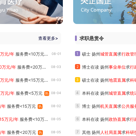
求职悬赏令
查看更多>
0万元/年
服务费<10万元
1
硕士 扬州
城管直属
求
行政管
08-01
热
10万元/年
服务费<20万元
2
博士在读 扬州
事业单位
求
行
08-03
热
5万元/年
服务费<15万元
3
硕士在读 扬州
地震直属
求
科
08-03
热
0万元/年
服务费<5万元
4
本科在读 扬州
城管直属
求
统
08-04
热
/年
服务费<15万元
5
博士 扬州
机关直属
求
公共服
08-02
热
15万元/年
服务费<10万元
6
本科在读 扬州
政协直属
求
行
08-05
热
/年
服务费<20万元
7
其他 扬州
人社局直属
求
科研
08-05
热