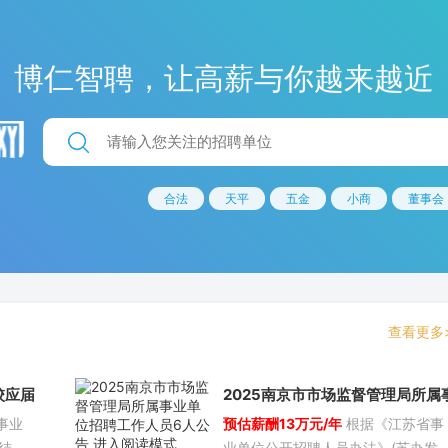
博仁智聘，让高薪与你越来越近
合法
天平
五金
小商
董事会
查看更多
校应届
2025南京市市场监督管理局所属
事业
预估薪酬13万元/年
根据《江苏省事
10人
业单位招聘工作人员6人公告 进入
结
业单位公开招聘人员办法》(苏办发