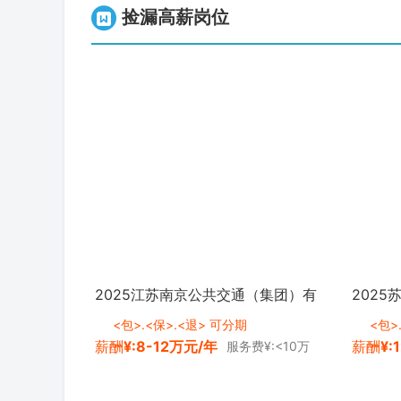
捡漏高薪岗位
2025江苏南京公共交通（集团）有
202
限公司招聘2人公告 <a
子公司
<包>.<保>.<退> 可分期
<包>
薪酬
¥:8-12万元/年
薪酬
¥:
服务费¥:<10万
class="zg_ydmsfh">进
class=