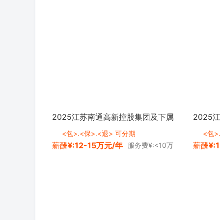
2025江苏南通高新控股集团及下属
202
子企业招聘8人公告 <a
集团有
<包>.<保>.<退> 可分期
<包>
薪酬
¥:12-15万元/年
薪酬
¥:
服务费¥:<10万
class="zg_ydmsfh">进
公告 <a