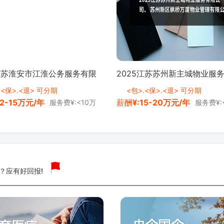
5江苏淮安市江淮公务服务有限
2025江苏苏州新主城物业服
聘司勤人员6人公告 <a
公司、 苏州新区枫桥万厦物业
.<保>.<退> 可分期
<包>.<保>.<退> 可分期
12-15万元/年
薪酬
¥:15-20万元/年
服务费¥:<10万
服务费¥:
"zg_ydmsfh"&g
限公司招聘5人公告 <a class=
？应有好回报!