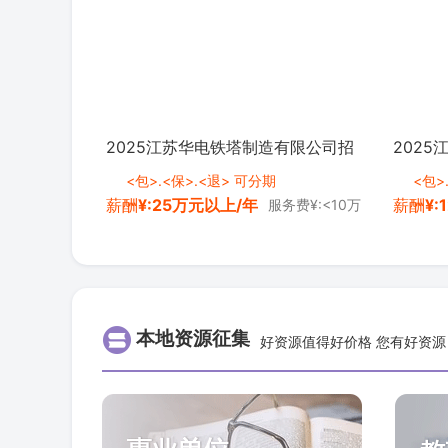
2025江苏华电铁塔制造有限公司招
202
聘30人公告 <a
公司招
<包>.<保>.<退> 可分期
<包>
薪酬
¥:25万元以上/年
薪酬
¥:
服务费¥:<10万
class="zg_ydmsfh">进入阅读
class=
本地资源征集
好资源值得好价格 您有好资源