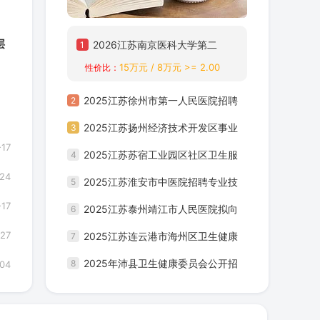
拔
层
2026江苏南京医科大学第二
1
15万元 / 8万元 >= 2.00
性价比：
岗
附属医院博士专项招聘23人
公告 进入阅读模式
2025江苏徐州市第一人民医院招聘
2
招
在编医务人员21人（第二批）公告
2025江苏扬州经济技术开发区事业
3
-17
进入阅读模式
单位招聘卫生紧缺专业人才笔试考前
2025江苏苏宿工业园区社区卫生服
4
属
-24
提醒 进入阅读模式
务中心招聘合同制人员笔试通知 进
2025江苏淮安市中医院招聘专业技
5
-17
入阅读模式
术人员14人公告 进入阅读模式
2025江苏泰州靖江市人民医院拟向
6
-27
社会招聘临时工6人公告 进入阅读模
2025江苏连云港市海州区卫生健康
7
式
委员会所属事业单位第二次招聘编制
2025年沛县卫生健康委员会公开招
8
-04
内卫生专业技术人员23人公告 进入
聘编制卫生专业技术人员26人公告
阅读模式
进入阅读模式