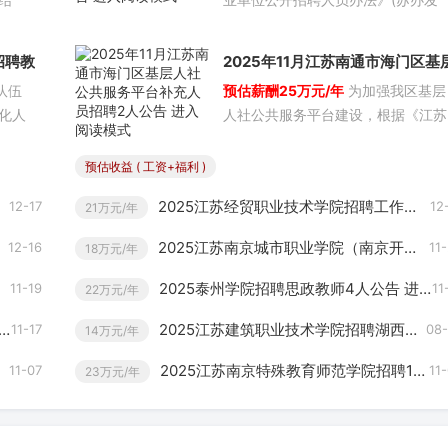
阅读模式
应届
﹝2020﹞9号)等规定，为更好地选
育局
优秀人才，优化人员结构，南京市市
招聘教
2025年11月江苏南通市海门区基
编
场监督管理局下属事业单位面向社会
队伍
预估薪酬25万元/年
为加强我区基层
） 进
人社公共服务平台补充人员招聘2
下：
公开招聘6名编制内工作人员，工作
化人
人社公共服务平台建设，根据《江苏
泗洪
位均为专业技术岗。现将有关事项公
人公告 进入阅读模式
提高
省就业促进条例》和省市相关文件精
临洪
告如下：一、招聘岗位&ensp;本次
《江
神，经研究，决定面向社会公开补充
预估收益 ( 工资+福利 )
聘的相关信息...
》等
招录工作人员。现将有关事项公告如
2025江苏经贸职业技术学院招聘工作人员26人公告（第二批） 进入阅读模式
12-17
12
21万元/年
聘教
下：一、招录岗位及人数基层人社公
。现
共服务平台协理员2个：海门街道下
2025江苏南京城市职业学院（南京开放大学）招聘12人公告 进入阅读模式
12-16
11
18万元/年
岗位
村(社区)2个。二、招录对象及条
2025泰州学院招聘思政教师4人公告 进入阅读模式
11-19
11
22万元/年
2025江苏建筑职业技术学院招聘湖西校区工作人员2人公告 进入阅读模式
11-17
08
14万元/年
2025江苏南京特殊教育师范学院招聘12人公告 进入阅读模式
11-07
11
23万元/年