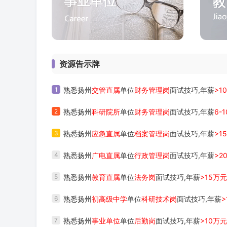
资源告示牌
1
熟悉扬州
交管直属
单位
财务管理岗
面试技巧,年薪
>1
2
熟悉扬州
科研院所
单位
财务管理岗
面试技巧,年薪
6-
3
熟悉扬州
应急直属
单位
档案管理岗
面试技巧,年薪
>1
4
熟悉扬州
广电直属
单位
行政管理岗
面试技巧,年薪
>2
5
熟悉扬州
教育直属
单位
法务岗
面试技巧,年薪
>15万元
6
熟悉扬州
初高级中学
单位
科研技术岗
面试技巧,年薪
>
7
熟悉扬州
事业单位
单位
后勤岗
面试技巧,年薪
>10万元