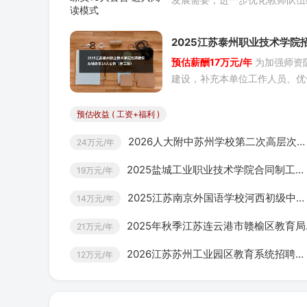
公告 进入阅读模式
构，江苏省泗洪县面向普通高校
本科及以上毕业生公开招聘县教
2025江苏泰州职业技术学院
下属事业单位教练员(正式事业
预估薪酬17万元/年
为加强师资
师及辅导员14人公告（第二批
制)10名。现将有关事项公告如
建设，补充本单位工作人员、优
一、江苏泗洪及教育概况江苏省
入阅读模式
员结构、提高人员素质，更好地
县地处江苏西北、淮河下游，东
人才培养质量与教学水平，根据
预估收益 ( 工资+福利 )
泽湖
苏省事业单位公开招聘人员办法
2026人大附中苏州学校第二次高层次优秀毕业生招聘20人公告 进入阅读模式
24万元/年
文件精神，决定面向社会公开招
师及辅导员，纳入人员总量管理
2025盐城工业职业技术学院合同制工作人员招聘5人公告（二） 进入阅读模式
19万元/年
将有关事项公布如下：一、招聘
及
2025江苏南京外国语学校河西初级中学招聘编外心理教师1人公告 进入阅读模式
14万元/年
2025年秋季江苏连云港市赣榆区教育局所属学校第二次赴高校招聘高层次人才60人公告 进入阅读模式
21万元/年
2026江苏苏州工业园区教育系统招聘优秀毕业生98人公告 进入阅读模式
12万元/年