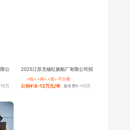
有限公
2025江苏无锡红旗船厂有限公司招
聘11人公告 <a class="zg_ydmsfh">
<包>.<保>.<退> 可分期
薪酬
¥:8-12万元/年
<10万
服务费¥:<10万
进入阅读