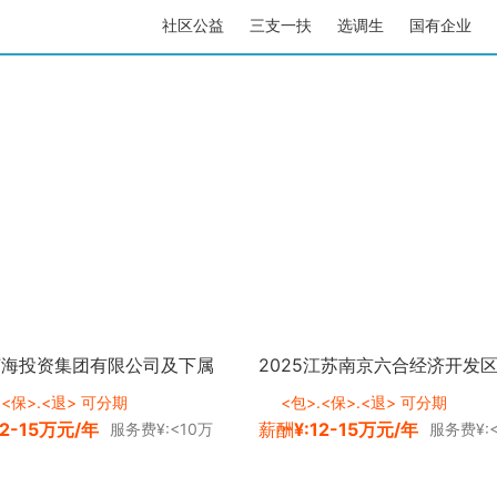
社区公益
三支一扶
选调生
国有企业
5苏海投资集团有限公司及下属
2025江苏南京六合经济开发
招聘工作人员57人公告 <a
化招聘子公司相关负责人3人公
.<保>.<退> 可分期
<包>.<保>.<退> 可分期
12-15万元/年
薪酬
¥:12-15万元/年
服务费¥:<10万
服务费¥:
"zg_ydmsfh"
class="zg_ydmsfh"