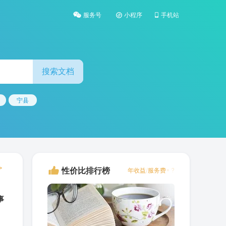
服务号
小程序
手机站
博仁网服务号
博仁网小程序
博仁网手机站
宁县
>
性价比排行榜
年收益/服务费= ?
事