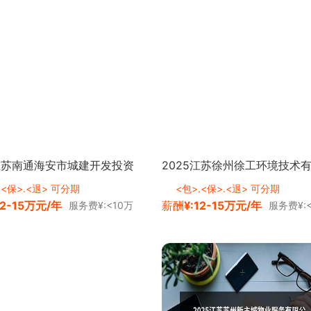
5江苏南通海安市城建开发投资
2025江苏徐州徐工环境技术
限公司招聘国有企业人员9人
司招聘47人公告 <a
.<保>.<退> 可分期
<包>.<保>.<退> 可分期
12-15万元/年
薪酬
¥:12-15万元/年
服务费¥:<10万
服务费¥:
 class="zg_ydmsfh&q
class="zg_ydmsfh">进入