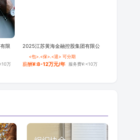
务有限
2025江苏黄海金融控股集团有限公
管理有
司员工招聘15人公告 <a
<包>.<保>.<退> 可分期
薪酬
¥:8-12万元/年
<10万
服务费¥:<10万
"zg_
class="zg_ydmsfh">