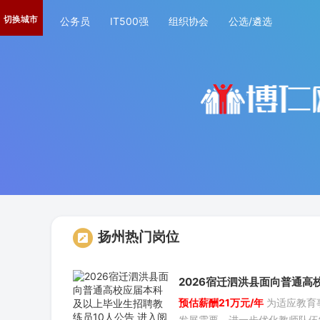
切换城市
公务员
IT500强
组织协会
公选/遴选
扬州热门岗位
2026宿迁泗洪县面向普通高
预估薪酬21万元/年
为适应教育
本科及以上毕业生招聘教练员
发展需要，进一步优化教师队伍