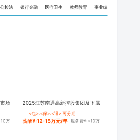
公检法
银行金融
医疗卫生
教师教育
事业编
区市场
2025江苏南通高新控股集团及下属
告 <a
子企业劳务派遣制人员招聘8人公告
<包>.<保>.<退> 可分期
薪酬
¥:12-15万元/年
<10万
服务费¥:<10万
<a class="zg_ydmsfh&quo