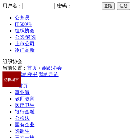
用户名：
密码：
公务员
IT500强
组织协会
公选/遴选
上市公司
冷门高新
组织协会
当前位置：
首页
>
组织协会
我的秘书
我的足迹
切换城市
首页
事业编
教师教育
医疗卫生
银行金融
公检法
国有企业
选调生
三支一扶